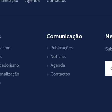
unicação
Agenda
Contactos
s
Comunicação
Ne
ivismo
Publicações
Sub
s
Notícias
dedorismo
Agenda
onalização
Contactos
o