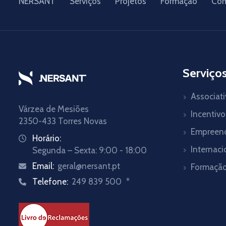
NERSANT
Serviços
Projetos
Formação
Com
Serviço
Associat
Várzea de Mesiões
Incentivo
2350-433 Torres Novas
Empreen
Horário:
Internaci
Segunda – Sexta: 9:00 - 18:00
Email:
geral@nersant.pt
Formaçã
Telefone:
249 839 500
*