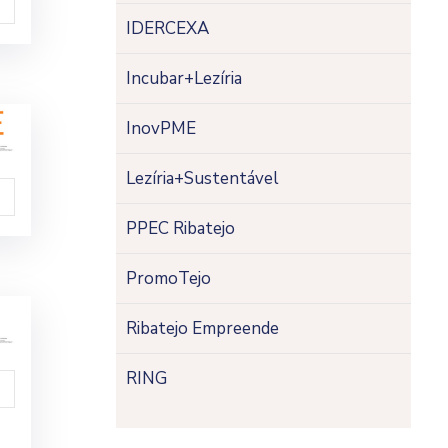
IDERCEXA
Incubar+Lezíria
InovPME
Lezíria+Sustentável
PPEC Ribatejo
PromoTejo
Ribatejo Empreende
RING