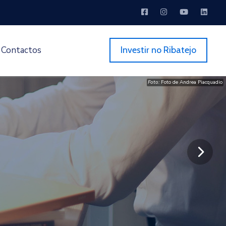
Contactos
Investir no Ribatejo
Foto:
Foto de Andrea Piacquadio
Foto:
Sora Shimazaki
nex