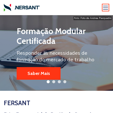
Foto:
Foto de Andrea Piacquadio
Foto:
Sora Shimazaki
Formação Modular
Sucessão em
Sucessão em
Adesão NERSANT
Certificada
Empresas Familiares
Empresas Familiares
Torne-se nosso associado
Responder às necessidades de
Pós-Graduação
Pós-Graduação
formação do mercado de trabalho
Saber Mais
Saber Mais
Saber Mais
Saber Mais
FERSANT